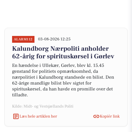
03-08-2026 12:25
ALARM112
Kalundborg Nærpoliti anholder
62-årig for spirituskørsel i Gørlev
En hændelse i Ullekær, Gørlev, blev kl. 15.45
genstand for politiets opmærksomhed, da
nærpolitiet i Kalundborg standsede en bilist. Den
62-årige mandlige bilist blev sigtet for
spirituskørsel, da han havde en promille over det
tilladte.
Kilde: Midt- og Vestsjællands Politi
Læs hele artiklen her
Kopiér link