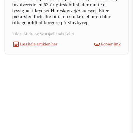
involverede en 52-årig irsk bilist, der ramte et
lyssignal i krydset Hareskovvej/Asnæsvej. Efter
påkørslen fortsatte bilisten sin kørsel, men blev
tilbageholdt af borgere på Klovbyvej.
Kilde: Midt- og Vestsjællands Politi
Læs hele artiklen her
Kopiér link