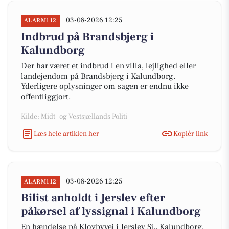
03-08-2026 12:25
ALARM112
Indbrud på Brandsbjerg i
Kalundborg
Der har været et indbrud i en villa, lejlighed eller
landejendom på Brandsbjerg i Kalundborg.
Yderligere oplysninger om sagen er endnu ikke
offentliggjort.
Kilde: Midt- og Vestsjællands Politi
Læs hele artiklen her
Kopiér link
03-08-2026 12:25
ALARM112
Bilist anholdt i Jerslev efter
påkørsel af lyssignal i Kalundborg
En hændelse på Klovbyvej i Jerslev Sj., Kalundborg,