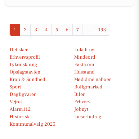
1
2
3
4
5
6
7
...
193
Det sker
Lokalt nyt
Erhvervsprofil
Mindeord
Lykønskning
Fakta om
Opslagstavlen
Husstand
Krop & Sundhed
Mød dine naboer
Sport
Boligmarked
Dagligvarer
Biler
Vejret
Erhverv
Alarm112
Jobnyt
Historisk
Læserbidrag
Kommunalvalg 2025