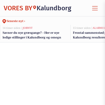
VORES BY
Kalundborg
Seneste nyt ›
14 timer siden |
JOBNYT
15 timer siden |
ALARM11
Savner du nye græsgange? - Her er nye
Frontal sammenstød p
ledige stillinger i Kalundborg og omegn
Kalundborg resultere