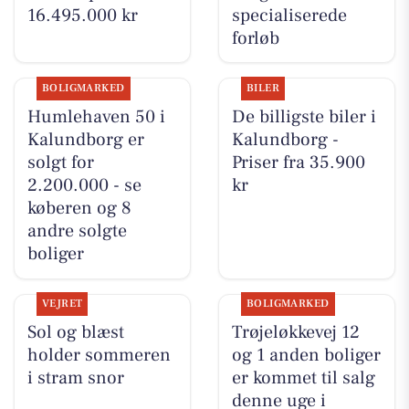
16.495.000 kr
specialiserede
forløb
BOLIGMARKED
BILER
Humlehaven 50 i
De billigste biler i
Kalundborg er
Kalundborg -
solgt for
Priser fra 35.900
2.200.000 - se
kr
køberen og 8
andre solgte
boliger
VEJRET
BOLIGMARKED
Sol og blæst
Trøjeløkkevej 12
holder sommeren
og 1 anden boliger
i stram snor
er kommet til salg
denne uge i