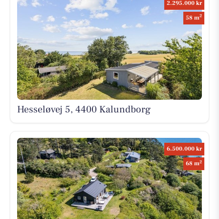
2.295.000 kr
2
58 m
Hesseløvej 5, 4400 Kalundborg
6.500.000 kr
2
68 m