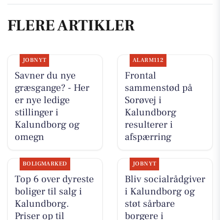
FLERE ARTIKLER
JOBNYT
ALARM112
Savner du nye
Frontal
græsgange? - Her
sammenstød på
er nye ledige
Sorøvej i
stillinger i
Kalundborg
Kalundborg og
resulterer i
omegn
afspærring
BOLIGMARKED
JOBNYT
Top 6 over dyreste
Bliv socialrådgiver
boliger til salg i
i Kalundborg og
Kalundborg.
støt sårbare
Priser op til
borgere i