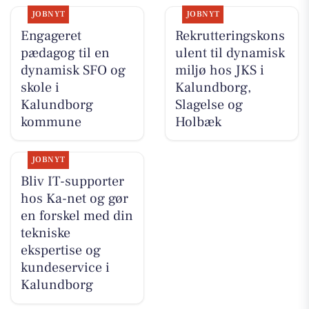
JOBNYT
JOBNYT
Engageret
Rekrutteringskons
pædagog til en
ulent til dynamisk
dynamisk SFO og
miljø hos JKS i
skole i
Kalundborg,
Kalundborg
Slagelse og
kommune
Holbæk
JOBNYT
Bliv IT-supporter
hos Ka-net og gør
en forskel med din
tekniske
ekspertise og
kundeservice i
Kalundborg