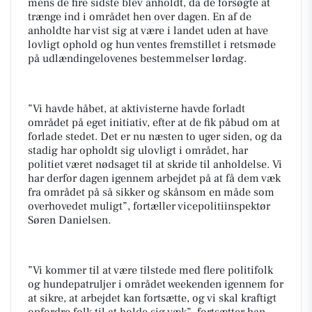
mens de fire sidste blev anholdt, da de forsøgte at
trænge ind i området hen over dagen. En af de
anholdte har vist sig at være i landet uden at have
lovligt ophold og hun ventes fremstillet i retsmøde
på udlændingelovenes bestemmelser lørdag.
”Vi havde håbet, at aktivisterne havde forladt
området på eget initiativ, efter at de fik påbud om at
forlade stedet. Det er nu næsten to uger siden, og da
stadig har opholdt sig ulovligt i området, har
politiet været nødsaget til at skride til anholdelse. Vi
har derfor dagen igennem arbejdet på at få dem væk
fra området på så sikker og skånsom en måde som
overhovedet muligt”, fortæller vicepolitiinspektør
Søren Danielsen.
”Vi kommer til at være tilstede med flere politifolk
og hundepatruljer i området weekenden igennem for
at sikre, at arbejdet kan fortsætte, og vi skal kraftigt
opfordre folk til at holde sig væk”, fortsætter han.