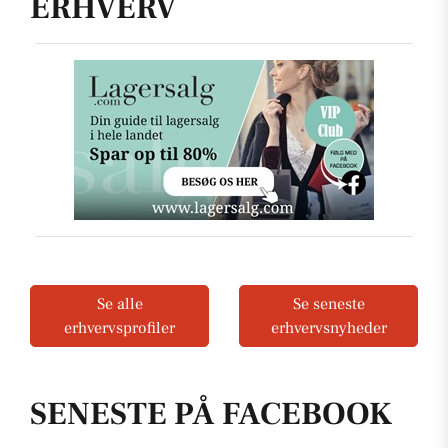
ERHVERV
Se alle
Se seneste
erhvervsprofiler
erhvervsnyheder
SENESTE PÅ FACEBOOK