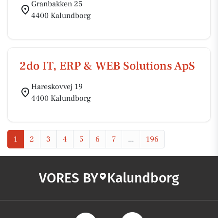
Granbakken 25
4400 Kalundborg
2do IT, ERP & WEB Solutions ApS
Hareskovvej 19
4400 Kalundborg
1
2
3
4
5
6
7
...
196
VORES BY
Kalundborg