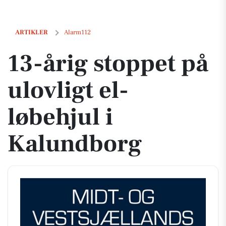
13-årig stoppet på ulovligt el-løbehjul i Kalundborg
ARTIKLER
Alarm112
13-årig stoppet på
ulovligt el-
løbehjul i
Kalundborg