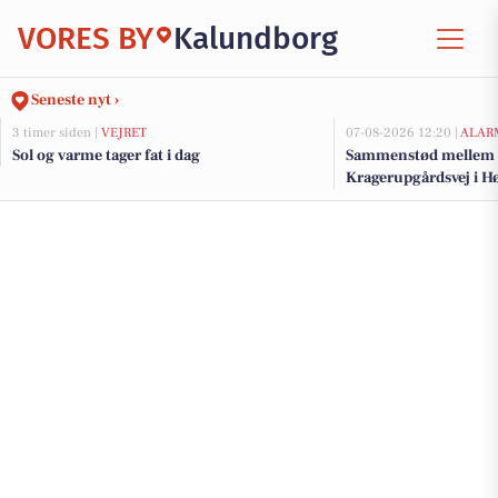
VORES BY
Kalundborg
Seneste nyt ›
3 timer siden |
VEJRET
07-08-2026 12:20 |
ALAR
Sol og varme tager fat i dag
Sammenstød mellem pe
Kragerupgårdsvej i H