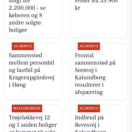
solgt for
Priser fra 35.900
2.200.000 - se
kr
køberen og 8
andre solgte
boliger
ALARM112
ALARM112
Sammenstød
Frontal
mellem personbil
sammenstød på
og lastbil på
Sorøvej i
Kragerupgårdsvej
Kalundborg
i Høng
resulterer i
afspærring
BOLIGMARKED
ALARM112
Trøjeløkkevej 12
Indbrud på
og 1 anden boliger
Revesvej i