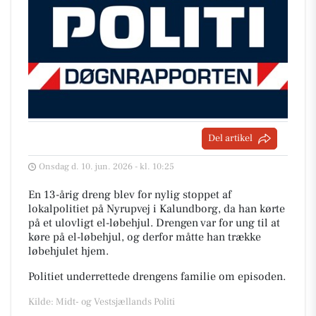
Del artikel
Onsdag d. 10. jun. 2026 - kl. 10:25
En 13-årig dreng blev for nylig stoppet af
lokalpolitiet på Nyrupvej i Kalundborg, da han kørte
på et ulovligt el-løbehjul. Drengen var for ung til at
køre på el-løbehjul, og derfor måtte han trække
løbehjulet hjem.
Politiet underrettede drengens familie om episoden.
Kilde: Midt- og Vestsjællands Politi