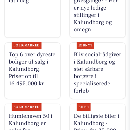
fat i dag
græsgange? - Her
er nye ledige
stillinger i
Kalundborg og
omegn
BOLIGMARKED
JOBNYT
Top 6 over dyreste
Bliv socialrådgiver
boliger til salg i
i Kalundborg og
Kalundborg.
støt sårbare
Priser op til
borgere i
16.495.000 kr
specialiserede
forløb
BOLIGMARKED
BILER
Humlehaven 50 i
De billigste biler i
Kalundborg er
Kalundborg -