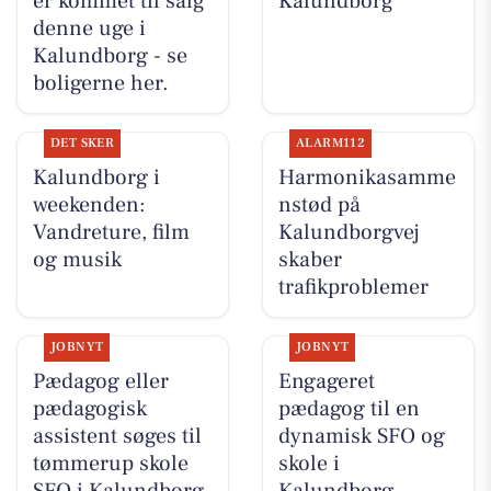
er kommet til salg
Kalundborg
denne uge i
Kalundborg - se
boligerne her.
DET SKER
ALARM112
Kalundborg i
Harmonikasamme
weekenden:
nstød på
Vandreture, film
Kalundborgvej
og musik
skaber
trafikproblemer
JOBNYT
JOBNYT
Pædagog eller
Engageret
pædagogisk
pædagog til en
assistent søges til
dynamisk SFO og
tømmerup skole
skole i