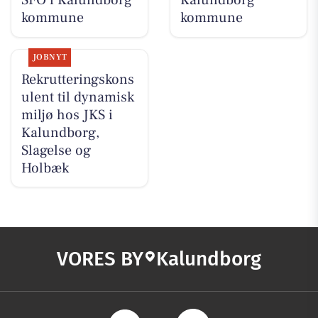
SFO i Kalundborg
Kalundborg
kommune
kommune
JOBNYT
Rekrutteringskons
ulent til dynamisk
miljø hos JKS i
Kalundborg,
Slagelse og
Holbæk
VORES BY
Kalundborg