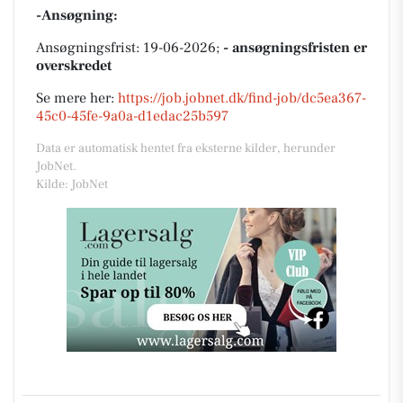
-Ansøgning:
Ansøgningsfrist: 19-06-2026;
- ansøgningsfristen er
overskredet
Se mere her:
https://job.jobnet.dk/find-job/dc5ea367-
45c0-45fe-9a0a-d1edac25b597
Data er automatisk hentet fra eksterne kilder, herunder
JobNet.
Kilde: JobNet