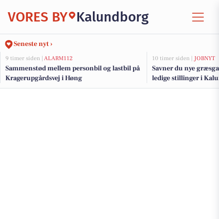
VORES BY
Kalundborg
Seneste nyt ›
9 timer siden |
ALARM112
10 timer siden |
JOBNYT
Sammenstød mellem personbil og lastbil på
Savner du nye græsga
Kragerupgårdsvej i Høng
ledige stillinger i K