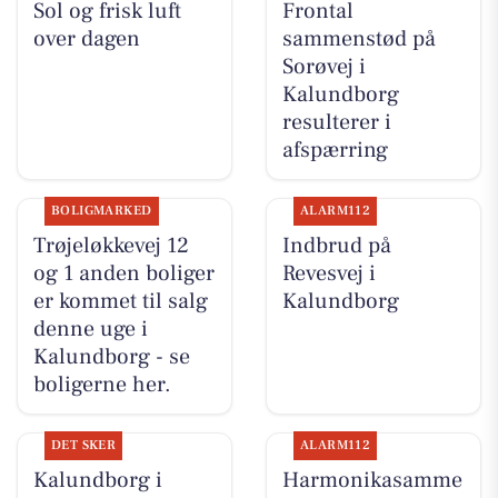
Sol og frisk luft
Frontal
over dagen
sammenstød på
Sorøvej i
Kalundborg
resulterer i
afspærring
BOLIGMARKED
ALARM112
Trøjeløkkevej 12
Indbrud på
og 1 anden boliger
Revesvej i
er kommet til salg
Kalundborg
denne uge i
Kalundborg - se
boligerne her.
DET SKER
ALARM112
Kalundborg i
Harmonikasamme