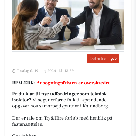
Del artikel
Tirsdag d. 19. maj 2026 - kl. 13:59
BEMÆRK:
Ansøgningsfristen er overskredet
Er du klar til nye udfordringer som teknisk
isolatør?
Vi søger erfarne folk til spændende
opgaver hos samarbejdspartner i Kalundborg.
Der er tale om Try&Hire forløb med henblik på
fastansættelse.