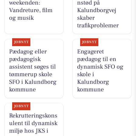
weekenden:
nstød på
Vandreture, film
Kalundborgvej
og musik
skaber
trafikproblemer
JOBNYT
JOBNYT
Pædagog eller
Engageret
pædagogisk
pædagog til en
assistent søges til
dynamisk SFO og
tømmerup skole
skole i
SFO i Kalundborg
Kalundborg
kommune
kommune
JOBNYT
Rekrutteringskons
ulent til dynamisk
miljø hos JKS i