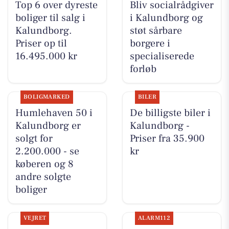
Top 6 over dyreste
Bliv socialrådgiver
boliger til salg i
i Kalundborg og
Kalundborg.
støt sårbare
Priser op til
borgere i
16.495.000 kr
specialiserede
forløb
BOLIGMARKED
BILER
Humlehaven 50 i
De billigste biler i
Kalundborg er
Kalundborg -
solgt for
Priser fra 35.900
2.200.000 - se
kr
køberen og 8
andre solgte
boliger
VEJRET
ALARM112