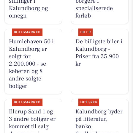
stillinger i
borgere i
Kalundborg og
specialiserede
omegn
forløb
BOLIGMARKED
BILER
Humlehaven 50 i
De billigste biler i
Kalundborg er
Kalundborg -
solgt for
Priser fra 35.900
2.200.000 - se
kr
køberen og 8
andre solgte
boliger
BOLIGMARKED
DET SKER
Illerup Sand 1 og
Kalundborg byder
3 andre boliger er
på litteratur,
kommet til salg
banko,