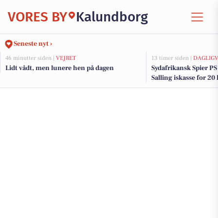
VORES BY
Kalundborg
Seneste nyt ›
46 minutter siden |
VEJRET
13 timer siden |
DAGLIGV
Lidt vådt, men lunere hen på dagen
Sydafrikansk Spier PS 
Salling iskasse for 20 
dagligvarebutikker