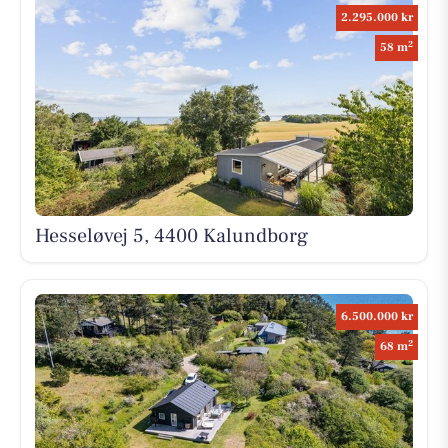
2.295.000 kr
2
58 m
Hesseløvej 5, 4400 Kalundborg
6.500.000 kr
2
68 m