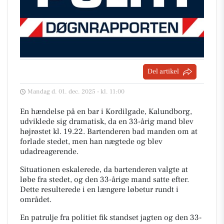
Del artikel
Mandag d. 01. dec. 2025 - kl. 11:00
En hændelse på en bar i Kordilgade, Kalundborg,
udviklede sig dramatisk, da en 33-årig mand blev
højrøstet kl. 19.22. Bartenderen bad manden om at
forlade stedet, men han nægtede og blev
udadreagerende.
Situationen eskalerede, da bartenderen valgte at
løbe fra stedet, og den 33-årige mand satte efter.
Dette resulterede i en længere løbetur rundt i
området.
En patrulje fra politiet fik standset jagten og den 33-