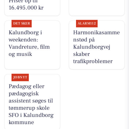
Priser op til
16.495.000 kr
DET SKER
ALARM112
Kalundborg i
Harmonikasamme
weekenden:
nstød på
Vandreture, film
Kalundborgvej
og musik
skaber
trafikproblemer
JOBNYT
Pædagog eller
pædagogisk
assistent søges til
tømmerup skole
SFO i Kalundborg
kommune