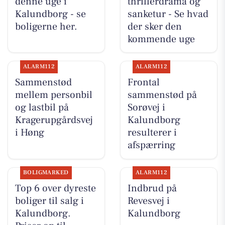
denne uge i
thrillerdrama og
Kalundborg - se
sanketur - Se hvad
boligerne her.
der sker den
kommende uge
ALARM112
ALARM112
Sammenstød
Frontal
mellem personbil
sammenstød på
og lastbil på
Sorøvej i
Kragerupgårdsvej
Kalundborg
i Høng
resulterer i
afspærring
BOLIGMARKED
ALARM112
Top 6 over dyreste
Indbrud på
boliger til salg i
Revesvej i
Kalundborg.
Kalundborg