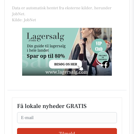
Data er automatisk hentet fra eksterne kilder, herunder
JobNet.
Kilde: JobNet
Få lokale nyheder GRATIS
Email
Tilmeld