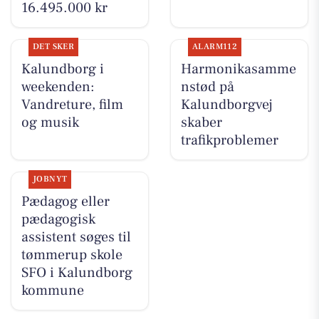
16.495.000 kr
DET SKER
ALARM112
Kalundborg i
Harmonikasamme
weekenden:
nstød på
Vandreture, film
Kalundborgvej
og musik
skaber
trafikproblemer
JOBNYT
Pædagog eller
pædagogisk
assistent søges til
tømmerup skole
SFO i Kalundborg
kommune