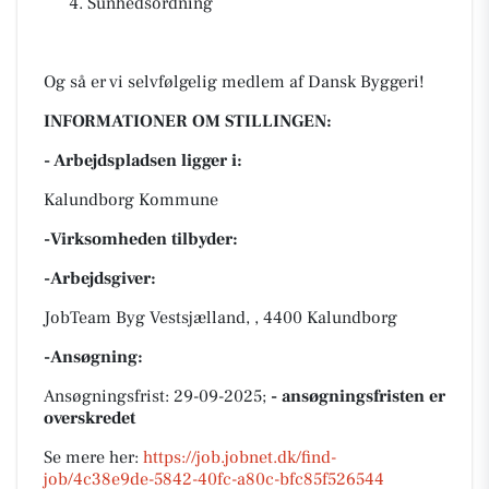
Sunhedsordning
Og så er vi selvfølgelig medlem af Dansk Byggeri!
INFORMATIONER OM STILLINGEN:
- Arbejdspladsen ligger i:
Kalundborg Kommune
-Virksomheden tilbyder:
-Arbejdsgiver:
JobTeam Byg Vestsjælland, , 4400 Kalundborg
-Ansøgning:
Ansøgningsfrist: 29-09-2025;
- ansøgningsfristen er
overskredet
Se mere her:
https://job.jobnet.dk/find-
job/4c38e9de-5842-40fc-a80c-bfc85f526544