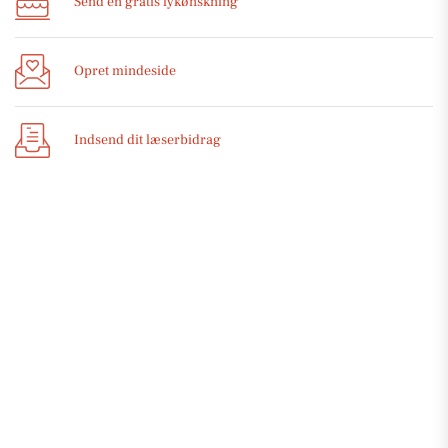
Send en gratis lykønskning
Opret mindeside
Indsend dit læserbidrag