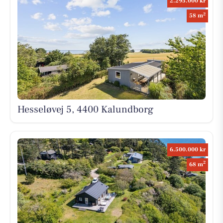
2.295.000 kr
2
58 m
Hesseløvej 5, 4400 Kalundborg
6.500.000 kr
2
68 m