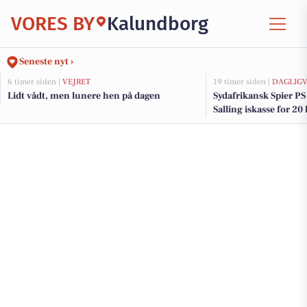
VORES BY
Kalundborg
Seneste nyt ›
6 timer siden |
VEJRET
19 timer siden |
DAGLIGV
Lidt vådt, men lunere hen på dagen
Sydafrikansk Spier PS 
Salling iskasse for 20 
dagligvarebutikker