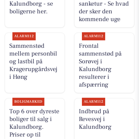
Kalundborg - se
sanketur - Se hvad
boligerne her.
der sker den
kommende uge
ALARM112
ALARM112
Sammenstød
Frontal
mellem personbil
sammenstød på
og lastbil på
Sorøvej i
Kragerupgårdsvej
Kalundborg
i Høng
resulterer i
afspærring
BOLIGMARKED
ALARM112
Top 6 over dyreste
Indbrud på
boliger til salg i
Revesvej i
Kalundborg.
Kalundborg
Priser op til