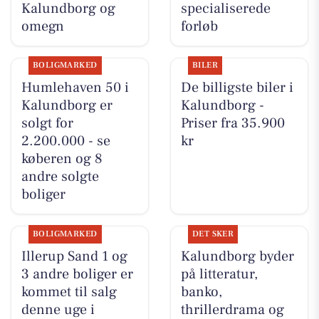
Kalundborg og
specialiserede
omegn
forløb
BOLIGMARKED
BILER
Humlehaven 50 i
De billigste biler i
Kalundborg er
Kalundborg -
solgt for
Priser fra 35.900
2.200.000 - se
kr
køberen og 8
andre solgte
boliger
BOLIGMARKED
DET SKER
Illerup Sand 1 og
Kalundborg byder
3 andre boliger er
på litteratur,
kommet til salg
banko,
denne uge i
thrillerdrama og