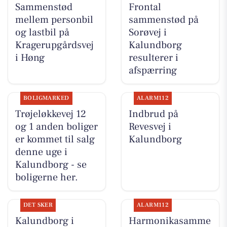
Sammenstød
Frontal
mellem personbil
sammenstød på
og lastbil på
Sorøvej i
Kragerupgårdsvej
Kalundborg
i Høng
resulterer i
afspærring
BOLIGMARKED
ALARM112
Trøjeløkkevej 12
Indbrud på
og 1 anden boliger
Revesvej i
er kommet til salg
Kalundborg
denne uge i
Kalundborg - se
boligerne her.
DET SKER
ALARM112
Kalundborg i
Harmonikasamme