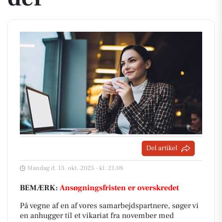
Del artikel
Mandag d. 13. okt. 2025 - kl. 21:08
BEMÆRK:
Ansøgningsfristen er overskredet
På vegne af en af vores samarbejdspartnere, søger vi
en anhugger til et vikariat fra november med