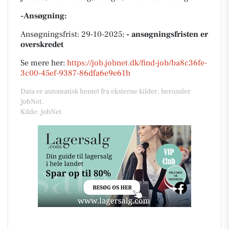
-Ansøgning:
Ansøgningsfrist: 29-10-2025;
- ansøgningsfristen er
overskredet
Se mere her:
https://job.jobnet.dk/find-job/ba8c36fe-
3c00-45ef-9387-86dfa6e9e61b
Data er automatisk hentet fra eksterne kilder, herunder
JobNet.
Kilde: JobNet