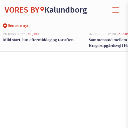
VORES BY
Kalundborg
Seneste nyt ›
20 timer siden |
VEJRET
07-08-2026 12:20 |
ALAR
Mild start, lun eftermiddag og tør aften
Sammenstød mellem pe
Kragerupgårdsvej i H