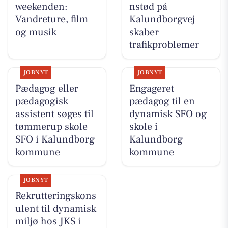
weekenden:
nstød på
Vandreture, film
Kalundborgvej
og musik
skaber
trafikproblemer
JOBNYT
JOBNYT
Pædagog eller
Engageret
pædagogisk
pædagog til en
assistent søges til
dynamisk SFO og
tømmerup skole
skole i
SFO i Kalundborg
Kalundborg
kommune
kommune
JOBNYT
Rekrutteringskons
ulent til dynamisk
miljø hos JKS i