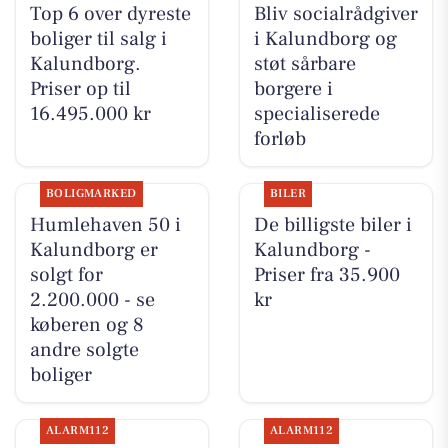
Top 6 over dyreste
Bliv socialrådgiver
boliger til salg i
i Kalundborg og
Kalundborg.
støt sårbare
Priser op til
borgere i
16.495.000 kr
specialiserede
forløb
BOLIGMARKED
BILER
Humlehaven 50 i
De billigste biler i
Kalundborg er
Kalundborg -
solgt for
Priser fra 35.900
2.200.000 - se
kr
køberen og 8
andre solgte
boliger
ALARM112
ALARM112