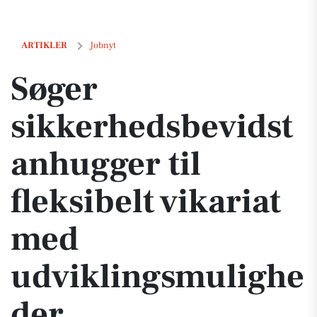
Søger sikkerhedsbevidst anhugger til fleksibelt vikariat med udvikl
ARTIKLER
Jobnyt
Søger
sikkerhedsbevidst
anhugger til
fleksibelt vikariat
med
udviklingsmulighe
der