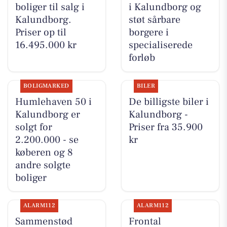
boliger til salg i
i Kalundborg og
Kalundborg.
støt sårbare
Priser op til
borgere i
16.495.000 kr
specialiserede
forløb
BOLIGMARKED
BILER
Humlehaven 50 i
De billigste biler i
Kalundborg er
Kalundborg -
solgt for
Priser fra 35.900
2.200.000 - se
kr
køberen og 8
andre solgte
boliger
ALARM112
ALARM112
Sammenstød
Frontal