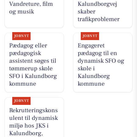
Vandreture, film
Kalundborgvej
og musik
skaber
trafikproblemer
JOBNYT
JOBNYT
Pædagog eller
Engageret
pædagogisk
pædagog til en
assistent søges til
dynamisk SFO og
tømmerup skole
skole i
SFO i Kalundborg
Kalundborg
kommune
kommune
JOBNYT
Rekrutteringskons
ulent til dynamisk
miljø hos JKS i
Kalundborg,