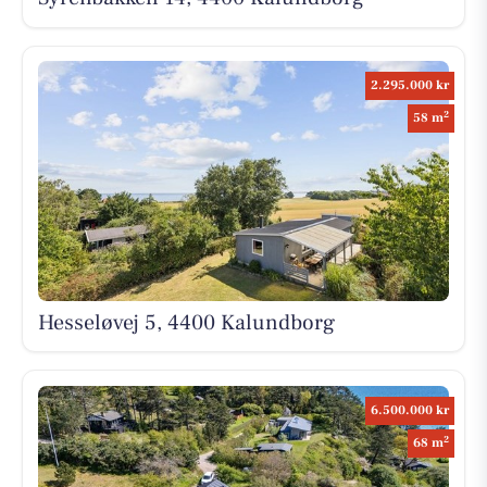
2.295.000 kr
2
58 m
Hesseløvej 5, 4400 Kalundborg
6.500.000 kr
2
68 m