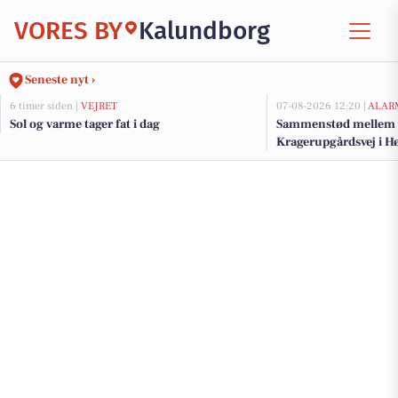
VORES BY
Kalundborg
Seneste nyt ›
6 timer siden |
VEJRET
07-08-2026 12:20 |
ALAR
Sol og varme tager fat i dag
Sammenstød mellem pe
Kragerupgårdsvej i H