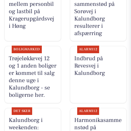
mellem personbil
sammenstød på
og lastbil på
Sorøvej i
Kragerupgårdsvej
Kalundborg
i Høng
resulterer i
afspærring
BOLIGMARKED
ALARM112
Trøjeløkkevej 12
Indbrud på
og 1 anden boliger
Revesvej i
er kommet til salg
Kalundborg
denne uge i
Kalundborg - se
boligerne her.
DET SKER
ALARM112
Kalundborg i
Harmonikasamme
weekenden:
nstød på