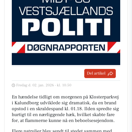
Del artikel
Fredag d. 02. jan. 2026 - kl. 10:50
En hændelse tidligt om morgenen på Klosterparkvej
i Kalundborg udviklede sig dramatisk, da en brand
opstod i en skraldespand kl. 01.18. Ilden spredte sig
hurtigt til en nærliggende hæk, hvilket skabte fare
for, at flammerne kunne nå en beboelsesejendom.
Flere patruljer blev sendt til stedet sammen med