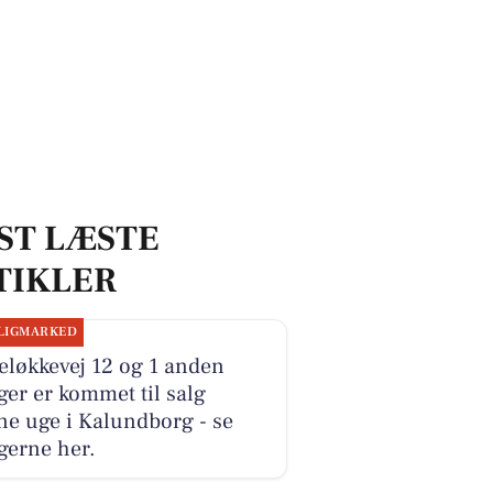
ST LÆSTE
TIKLER
LIGMARKED
eløkkevej 12 og 1 anden
ger er kommet til salg
e uge i Kalundborg - se
gerne her.