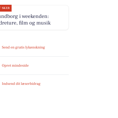
T SKER
undborg i weekenden:
reture, film og musik
Send en gratis lykønskning
Opret mindeside
Indsend dit læserbidrag