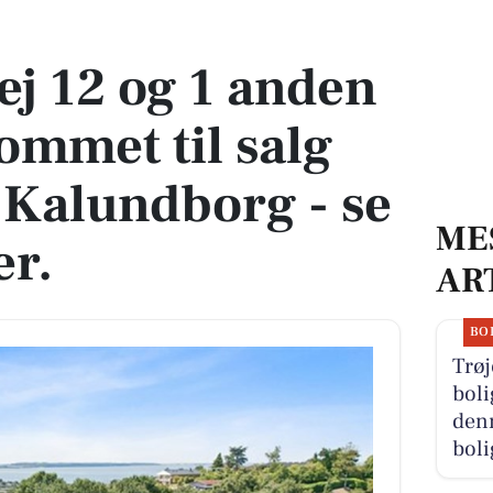
 kommet til salg denne uge i Kalundborg - se boligerne her.
ej 12 og 1 anden
ommet til salg
 Kalundborg - se
ME
er.
AR
BO
Trøj
boli
denn
boli