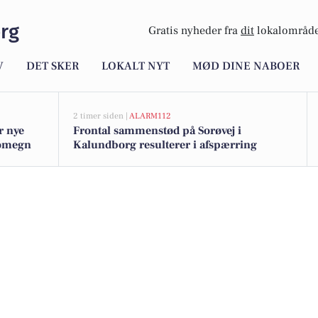
rg
Gratis nyheder fra
dit
lokalområde
V
DET SKER
LOKALT NYT
MØD DINE NABOER
2 timer siden |
ALARM112
r nye
Frontal sammenstød på Sorøvej i
 omegn
Kalundborg resulterer i afspærring