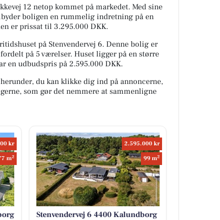
løkkevej 12 netop kommet på markedet. Med sine
ilbyder boligen en rummelig indretning på en
en er prissat til 3.295.000 DKK.
itidshuset på Stenvendervej 6. Denne bolig er
ordelt på 5 værelser. Huset ligger på en større
ar en udbudspris på 2.595.000 DKK.
 herunder, du kan klikke dig ind på annoncerne,
oligerne, som gør det nemmere at sammenligne
00 kr
2.595.000 kr
2
2
77 m
99 m
borg
Stenvendervej 6 4400 Kalundborg