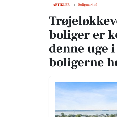
Trøjeløkkevej 12 og 1 anden boliger er
ARTIKLER
Boligmarked
Trøjeløkkev
boliger er k
denne uge i
boligerne h