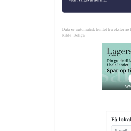
vedr. salgsvurdering.
Data er automatisk hentet fra eksterne 
Kilde: Boliga
Få loka
Email