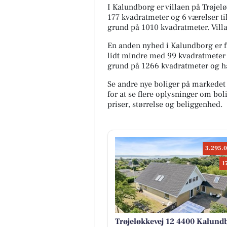
I Kalundborg er villaen på Trøje
177 kvadratmeter og 6 værelser t
grund på 1010 kvadratmeter. Villa
En anden nyhed i Kalundborg er fr
lidt mindre med 99 kvadratmeter f
grund på 1266 kvadratmeter og h
Se andre nye boliger på markedet
for at se flere oplysninger om b
priser, størrelse og beliggenhed.
3.295.0
1
Trøjeløkkevej 12 4400 Kalund