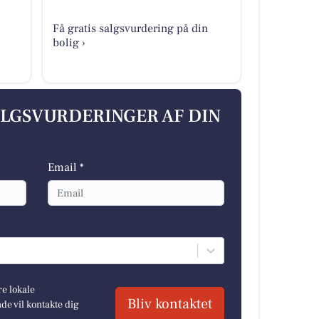
Få gratis salgsvurdering på din
bolig ›
ALGSVURDERINGER AF DIN
Email *
re lokale
Bliv kontaktet
e vil kontakte dig