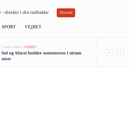
 -
direkte i din indbakke
Tilmeld
SPORT
VEJRET
7 timer siden |
VEJRET
23 timer siden |
‹
›
Sol og blæst holder sommeren i stram
Top 6 over dy
snor
Kalundborg. 