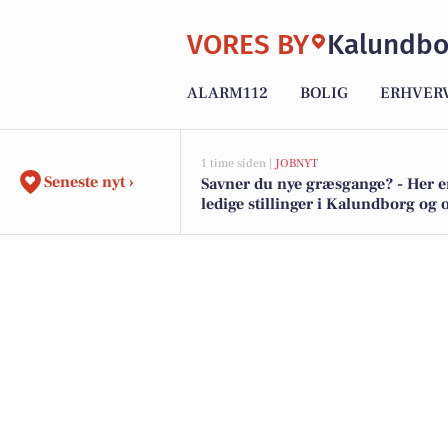
VORES BY
Kalundbo
ALARM112
BOLIG
ERHVER
1 time siden |
JOBNYT
Seneste nyt ›
Savner du nye græsgange? - Her e
ledige stillinger i Kalundborg og