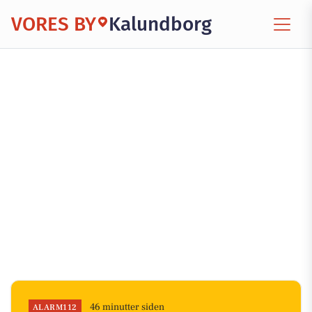
VORES BY
Kalundborg
46 minutter siden
ALARM112