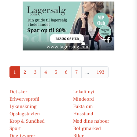
1
2
3
4
5
6
7
...
193
Det sker
Lokalt nyt
Erhvervsprofil
Mindeord
Lykønskning
Fakta om
Opslagstavlen
Husstand
Krop & Sundhed
Mød dine naboer
Sport
Boligmarked
Dagligvarer
Biler