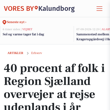
VORES BY
Kalundborg
Seneste nyt ›
6 timer siden |
VEJRET
07-08-2026 12:20 |
ALAR
Sol og varme tager fat i dag
Sammenstød mellem pe
Kragerupgårdsvej i H
40 procent af folk i Region Sjælland overvejer at rejse udenlands i år
ARTIKLER
Erhverv
40 procent af folk i
Region Sjælland
overvejer at rejse
udenlands i år