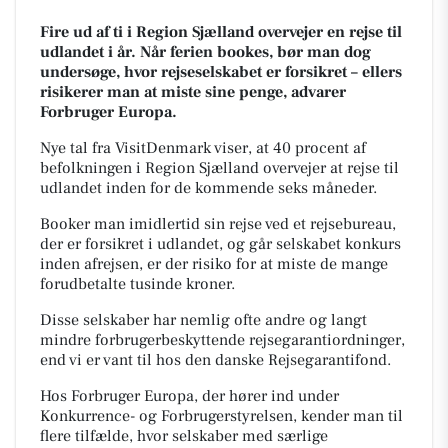
Fire ud af ti i Region Sjælland overvejer en rejse til
udlandet i år. Når ferien bookes, bør man dog
undersøge, hvor rejseselskabet er forsikret – ellers
risikerer man at miste sine penge, advarer
Forbruger Europa.
Nye tal fra VisitDenmark viser, at 40 procent af
befolkningen i Region Sjælland overvejer at rejse til
udlandet inden for de kommende seks måneder.
Booker man imidlertid sin rejse ved et rejsebureau,
der er forsikret i udlandet, og går selskabet konkurs
inden afrejsen, er der risiko for at miste de mange
forudbetalte tusinde kroner.
Disse selskaber har nemlig ofte andre og langt
mindre forbrugerbeskyttende rejsegarantiordninger,
end vi er vant til hos den danske Rejsegarantifond.
Hos Forbruger Europa, der hører ind under
Konkurrence- og Forbrugerstyrelsen, kender man til
flere tilfælde, hvor selskaber med særlige