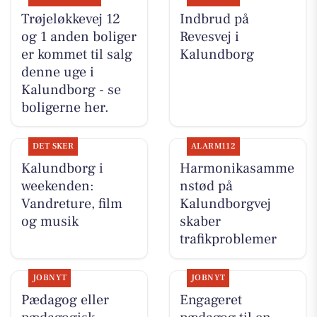
Trøjeløkkevej 12
Indbrud på
og 1 anden boliger
Revesvej i
er kommet til salg
Kalundborg
denne uge i
Kalundborg - se
boligerne her.
DET SKER
ALARM112
Kalundborg i
Harmonikasamme
weekenden:
nstød på
Vandreture, film
Kalundborgvej
og musik
skaber
trafikproblemer
JOBNYT
JOBNYT
Pædagog eller
Engageret