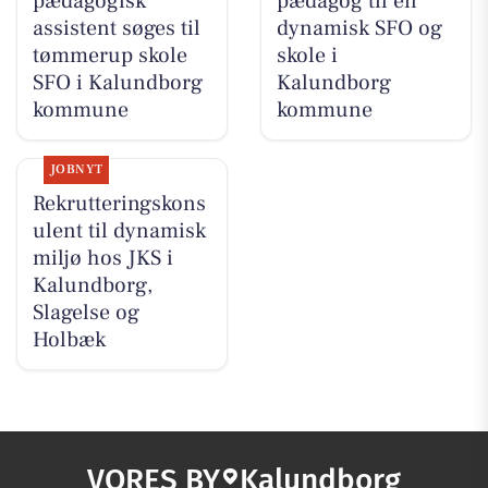
pædagogisk
pædagog til en
assistent søges til
dynamisk SFO og
tømmerup skole
skole i
SFO i Kalundborg
Kalundborg
kommune
kommune
JOBNYT
Rekrutteringskons
ulent til dynamisk
miljø hos JKS i
Kalundborg,
Slagelse og
Holbæk
VORES BY
Kalundborg