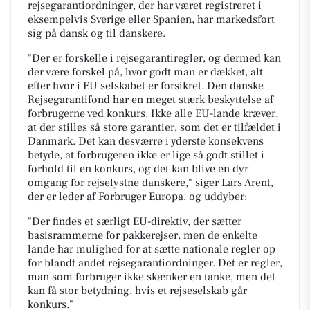
rejsegarantiordninger, der har været registreret i
eksempelvis Sverige eller Spanien, har markedsført
sig på dansk og til danskere.
"Der er forskelle i rejsegarantiregler, og dermed kan
der være forskel på, hvor godt man er dækket, alt
efter hvor i EU selskabet er forsikret. Den danske
Rejsegarantifond har en meget stærk beskyttelse af
forbrugerne ved konkurs. Ikke alle EU-lande kræver,
at der stilles så store garantier, som det er tilfældet i
Danmark. Det kan desværre i yderste konsekvens
betyde, at forbrugeren ikke er lige så godt stillet i
forhold til en konkurs, og det kan blive en dyr
omgang for rejselystne danskere," siger Lars Arent,
der er leder af Forbruger Europa, og uddyber:
"Der findes et særligt EU-direktiv, der sætter
basisrammerne for pakkerejser, men de enkelte
lande har mulighed for at sætte nationale regler op
for blandt andet rejsegarantiordninger. Det er regler,
man som forbruger ikke skænker en tanke, men det
kan få stor betydning, hvis et rejseselskab går
konkurs."