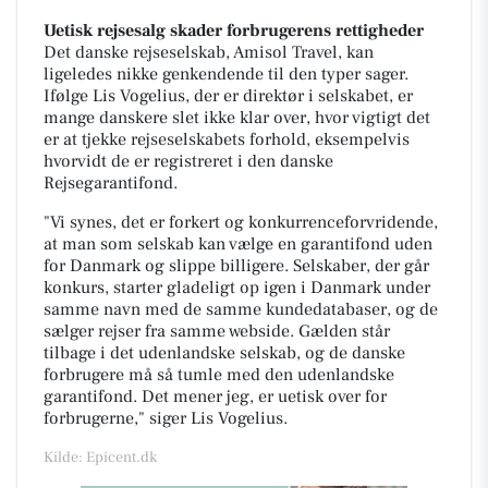
Uetisk rejsesalg skader forbrugerens rettigheder
Det danske rejseselskab, Amisol Travel, kan
ligeledes nikke genkendende til den typer sager.
Ifølge Lis Vogelius, der er direktør i selskabet, er
mange danskere slet ikke klar over, hvor vigtigt det
er at tjekke rejseselskabets forhold, eksempelvis
hvorvidt de er registreret i den danske
Rejsegarantifond.
"Vi synes, det er forkert og konkurrenceforvridende,
at man som selskab kan vælge en garantifond uden
for Danmark og slippe billigere. Selskaber, der går
konkurs, starter gladeligt op igen i Danmark under
samme navn med de samme kundedatabaser, og de
sælger rejser fra samme webside. Gælden står
tilbage i det udenlandske selskab, og de danske
forbrugere må så tumle med den udenlandske
garantifond. Det mener jeg, er uetisk over for
forbrugerne," siger Lis Vogelius.
Kilde: Epicent.dk