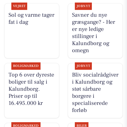
VEJRET
JOBNYT
Sol og varme tager
Savner du nye
fat i dag
græsgange? - Her
er nye ledige
stillinger i
Kalundborg og
omegn
BOLIGMARKED
JOBNYT
Top 6 over dyreste
Bliv socialrådgiver
boliger til salg i
i Kalundborg og
Kalundborg.
støt sårbare
Priser op til
borgere i
16.495.000 kr
specialiserede
forløb
BOLIGMARKED
BILER