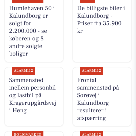
Humlehaven 50 i
De billigste biler i
Kalundborg er
Kalundborg -
solgt for
Priser fra 35.900
2.200.000 - se
kr
køberen og 8
andre solgte
boliger
ALARM112
ALARM112
Sammenstød
Frontal
mellem personbil
sammenstød på
og lastbil på
Sorøvej i
Kragerupgårdsvej
Kalundborg
i Høng
resulterer i
afspærring
BOLIGMARKED
ALARM112