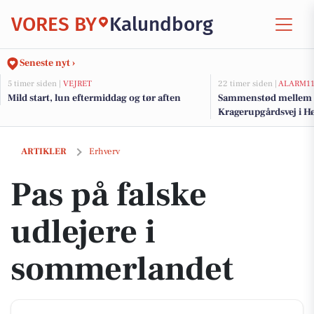
VORES BY
Kalundborg
Seneste nyt ›
5 timer siden |
VEJRET
22 timer siden |
ALARM1
Mild start, lun eftermiddag og tør aften
Sammenstød mellem pe
Kragerupgårdsvej i H
Pas på falske udlejere i sommerlandet
ARTIKLER
Erhverv
Pas på falske
udlejere i
sommerlandet