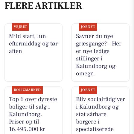
FLERE ARTIKLER
VEJRET
JOBNYT
Mild start, lun
Savner du nye
eftermiddag og tør
græsgange? - Her
aften
er nye ledige
stillinger i
Kalundborg og
omegn
BOLIGMARKED
JOBNYT
Top 6 over dyreste
Bliv socialrådgiver
boliger til salg i
i Kalundborg og
Kalundborg.
støt sårbare
Priser op til
borgere i
16.495.000 kr
specialiserede