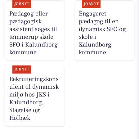
JOBNYT
JOBNYT
Pædagog eller
Engageret
pædagogisk
pædagog til en
assistent søges til
dynamisk SFO og
tømmerup skole
skole i
SFO i Kalundborg
Kalundborg
kommune
kommune
JOBNYT
Rekrutteringskons
ulent til dynamisk
miljø hos JKS i
Kalundborg,
Slagelse og
Holbæk