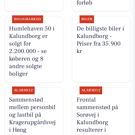
forløb
BOLIGMARKED
BILER
Humlehaven 50 i
De billigste biler i
Kalundborg er
Kalundborg -
solgt for
Priser fra 35.900
2.200.000 - se
kr
køberen og 8
andre solgte
boliger
ALARM112
ALARM112
Sammenstød
Frontal
mellem personbil
sammenstød på
og lastbil på
Sorøvej i
Kragerupgårdsvej
Kalundborg
i Høng
resulterer i