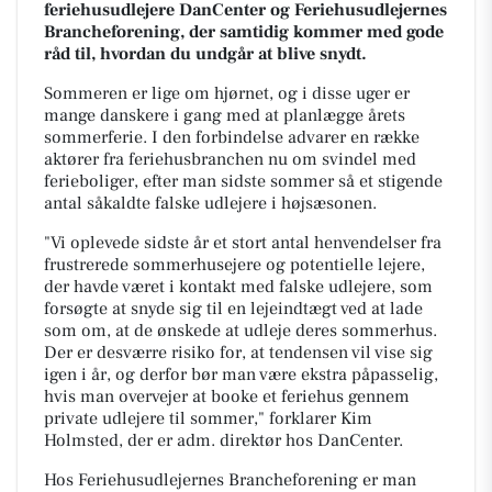
feriehusudlejere DanCenter og Feriehusudlejernes
Brancheforening, der samtidig kommer med gode
råd til, hvordan du undgår at blive snydt.
Sommeren er lige om hjørnet, og i disse uger er
mange danskere i gang med at planlægge årets
sommerferie. I den forbindelse advarer en række
aktører fra feriehusbranchen nu om svindel med
ferieboliger, efter man sidste sommer så et stigende
antal såkaldte falske udlejere i højsæsonen.
"Vi oplevede sidste år et stort antal henvendelser fra
frustrerede sommerhusejere og potentielle lejere,
der havde været i kontakt med falske udlejere, som
forsøgte at snyde sig til en lejeindtægt ved at lade
som om, at de ønskede at udleje deres sommerhus.
Der er desværre risiko for, at tendensen vil vise sig
igen i år, og derfor bør man være ekstra påpasselig,
hvis man overvejer at booke et feriehus gennem
private udlejere til sommer," forklarer Kim
Holmsted, der er adm. direktør hos DanCenter.
Hos Feriehusudlejernes Brancheforening er man