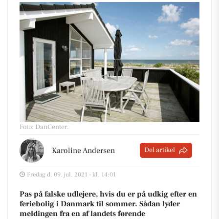
Foto: DanCenter
.
Karoline Andersen
Del artikel
Fredag d. 09. jul. 2021 - kl. 14:01
Pas på falske udlejere, hvis du er på udkig efter en
feriebolig i Danmark til sommer. Sådan lyder
meldingen fra en af landets førende