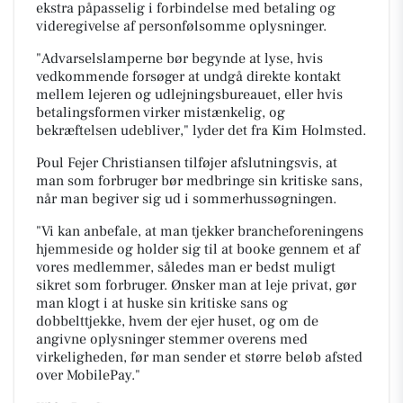
ekstra påpasselig i forbindelse med betaling og
videregivelse af personfølsomme oplysninger.
"Advarselslamperne bør begynde at lyse, hvis
vedkommende forsøger at undgå direkte kontakt
mellem lejeren og udlejningsbureauet, eller hvis
betalingsformen virker mistænkelig, og
bekræftelsen udebliver," lyder det fra Kim Holmsted.
Poul Fejer Christiansen tilføjer afslutningsvis, at
man som forbruger bør medbringe sin kritiske sans,
når man begiver sig ud i sommerhussøgningen.
"Vi kan anbefale, at man tjekker brancheforeningens
hjemmeside og holder sig til at booke gennem et af
vores medlemmer, således man er bedst muligt
sikret som forbruger. Ønsker man at leje privat, gør
man klogt i at huske sin kritiske sans og
dobbelttjekke, hvem der ejer huset, og om de
angivne oplysninger stemmer overens med
virkeligheden, før man sender et større beløb afsted
over MobilePay."