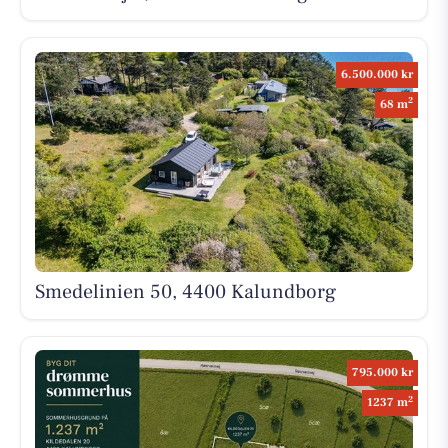
6.500.000 kr
2
68 m
Smedelinien 50, 4400 Kalundborg
795.000 kr
2
1237 m