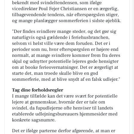
bekendt med svindeltendensen, som ifølge
vicedirektør Poul Fejer Christiansen er en ærgerlig,
tilbagevendende tendens, når efterspørgslen stiger,
og mange planlægger sommerferien i sidste øjeblik.
"Der findes svindlere mange steder, og det gør sig
naturligvis også gældende i feriehusbranchen,
selvom vi helst ville være dem foruden. Det er i
perioder som nu, hvor efterspørgslen er højere end
normalt, at mange svindlere kommer frem fra deres
skjul og udnytter potentielle lejeres gode hensigter
om at booke ferieovernatninger. Det er ærgerligt at
starte det, man troede skulle blive en god
sommerferie, med at blive snydt af en falsk udlejer."
Tag dine forholdsregler
I mange tilfælde kan det være svært for potentielle
lejere at gennemskue, hvornår der er tale om
svindel, da fupudlejerne ofte henviser til landets
etablerede udlejningsbureauers hjemmesider med
konkrete sagsnumre.
Det er ifølge parterne derfor afgørende, at man er