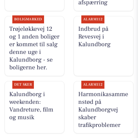
afspærring
BOLIGMARKED
ALARM112
Trøjeløkkevej 12
Indbrud på
og 1 anden boliger
Revesvej i
er kommet til salg
Kalundborg
denne uge i
Kalundborg - se
boligerne her.
DET SKER
ALARM112
Kalundborg i
Harmonikasamme
weekenden:
nstød på
Vandreture, film
Kalundborgvej
og musik
skaber
trafikproblemer