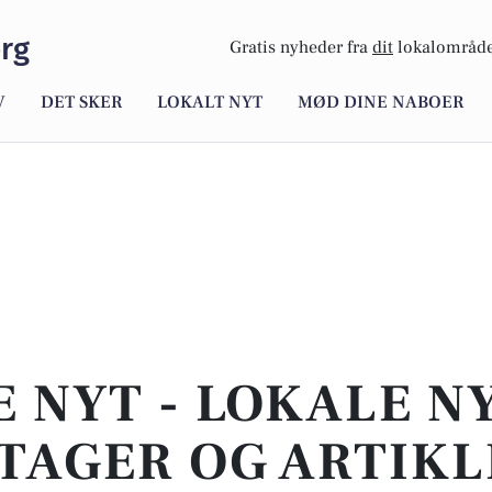
rg
Gratis nyheder fra
dit
lokalområde
V
DET SKER
LOKALT NYT
MØD DINE NABOER
E NYT - LOKALE N
TAGER OG ARTIKL