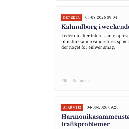
05-08-2026 09:04
DET SKER
Kalundborg i weekende
Leder du efter interessante ople
til naturskønne vandreture, spænd
der noget for enhver smag.
Kilde: Kultunaut
04-08-2026 09:20
ALARM112
Harmonikasammenstød
trafikproblemer