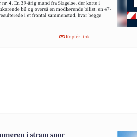
nr. 4. En 39-årig mand fra Slagelse, der kørte i
ankørende bil og overså en modkørende bilist, en 47-
resulterede i et frontal sammenstød, hvor begge
Kopiér link
ommeren i stram snor