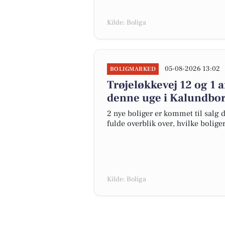
Kilde: Boliga
05-08-2026 13:02
BOLIGMARKED
Trøjeløkkevej 12 og 1 
denne uge i Kalundborg
2 nye boliger er kommet til salg 
fulde overblik over, hvilke bolige
Kilde: Boliga