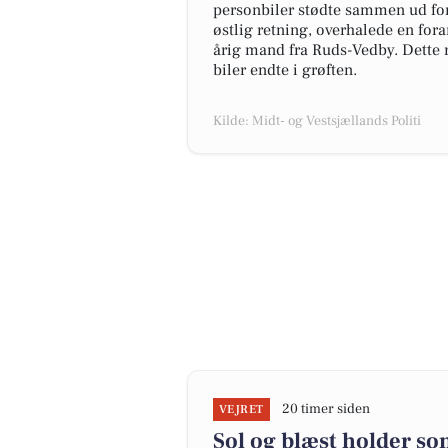
personbiler stødte sammen ud for 
østlig retning, overhalede en for
årig mand fra Ruds-Vedby. Dette 
biler endte i grøften.
Kilde: Midt- og Vestsjællands Politi
20 timer siden
VEJRET
Sol og blæst holder s