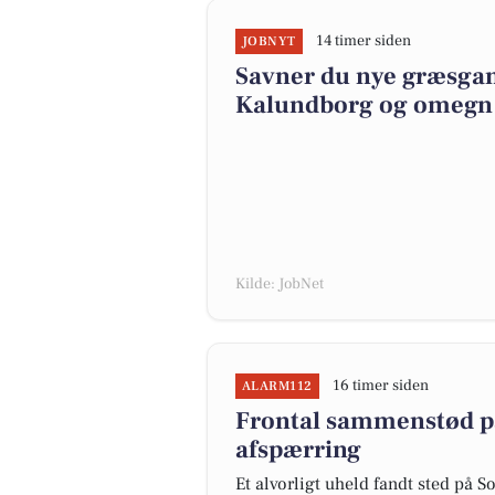
14 timer siden
JOBNYT
Savner du nye græsgange
Kalundborg og omegn
Kilde: JobNet
16 timer siden
ALARM112
Frontal sammenstød på
afspærring
Et alvorligt uheld fandt sted på S