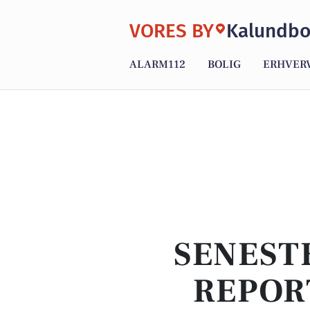
VORES BY
Kalundbo
ALARM112
BOLIG
ERHVER
SENEST
REPOR