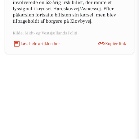
involverede en 52-årig irsk bilist, der ramte et
lyssignal i krydset Hareskovvej/Asnæsvej. Efter
påkørslen fortsatte bilisten sin kørsel, men blev
tilbageholdt af borgere på Klovbyvej.
Kilde: Midt- og Vestsjællands Politi
Læs hele artiklen her
Kopiér link