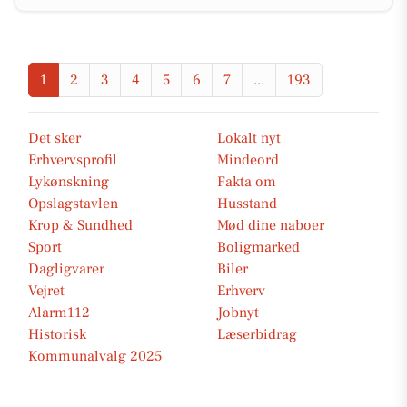
1
2
3
4
5
6
7
...
193
Det sker
Lokalt nyt
Erhvervsprofil
Mindeord
Lykønskning
Fakta om
Opslagstavlen
Husstand
Krop & Sundhed
Mød dine naboer
Sport
Boligmarked
Dagligvarer
Biler
Vejret
Erhverv
Alarm112
Jobnyt
Historisk
Læserbidrag
Kommunalvalg 2025