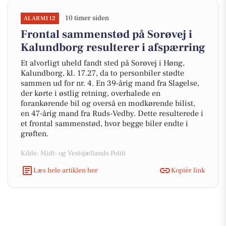
10 timer siden
ALARM112
Frontal sammenstød på Sorøvej i
Kalundborg resulterer i afspærring
Et alvorligt uheld fandt sted på Sorøvej i Høng,
Kalundborg, kl. 17.27, da to personbiler stødte
sammen ud for nr. 4. En 39-årig mand fra Slagelse,
der kørte i østlig retning, overhalede en
forankørende bil og overså en modkørende bilist,
en 47-årig mand fra Ruds-Vedby. Dette resulterede i
et frontal sammenstød, hvor begge biler endte i
grøften.
Kilde: Midt- og Vestsjællands Politi
Læs hele artiklen her
Kopiér link