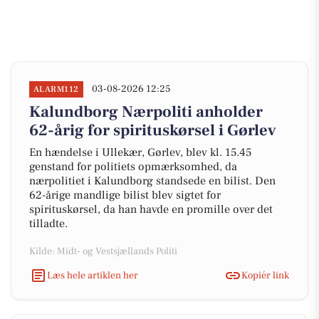
03-08-2026 12:25
ALARM112
Kalundborg Nærpoliti anholder
62-årig for spirituskørsel i Gørlev
En hændelse i Ullekær, Gørlev, blev kl. 15.45
genstand for politiets opmærksomhed, da
nærpolitiet i Kalundborg standsede en bilist. Den
62-årige mandlige bilist blev sigtet for
spirituskørsel, da han havde en promille over det
tilladte.
Kilde: Midt- og Vestsjællands Politi
Læs hele artiklen her
Kopiér link