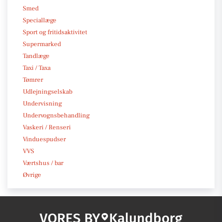
Smed
Speciallæge
Sport og fritidsaktivitet
Supermarked
Tandlæge
Taxi / Taxa
Tømrer
Udlejningselskab
Undervisning
Undervognsbehandling
Vaskeri / Renseri
Vinduespudser
VVS
Værtshus / bar
Øvrige
VORES BY
Kalundborg