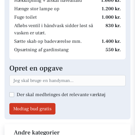
Hækklipning + afskaf haveaffald
1.660 kr.
Hænge stor lampe op
1.200 kr.
Fuge toilet
1.000 kr.
Afløbs ventil i håndvask sidder løst så
830 kr.
vasken er utæt.
Sætte skab op badeværelse mm.
1.400 kr.
Opsætning af gardinstang
550 kr.
Opret en opgave
Der skal medbringes det relevante værktøj
Modtag bud gratis
Andre kategorier