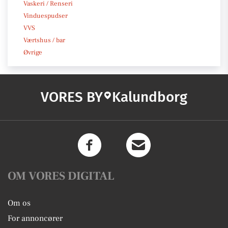
Vaskeri / Renseri
Vinduespudser
VVS
Værtshus / bar
Øvrige
VORES BY
Kalundborg
OM VORES DIGITAL
Om os
For annoncører