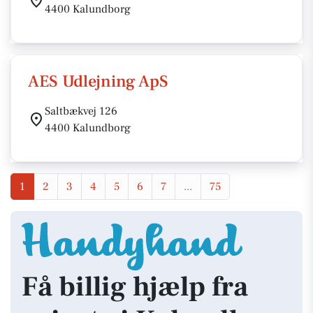
4400 Kalundborg
AES Udlejning ApS
Saltbækvej 126
4400 Kalundborg
1
2
3
4
5
6
7
...
75
Få billig hjælp fra